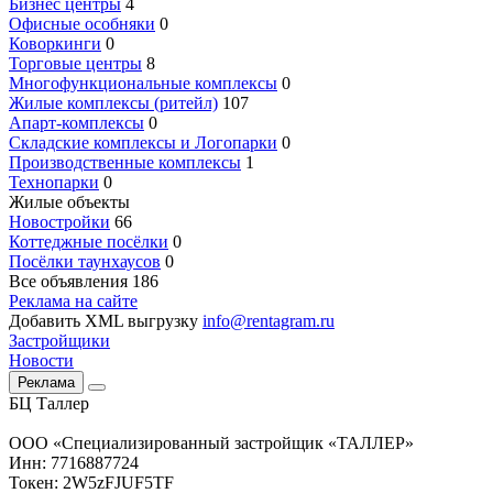
Бизнес центры
4
Офисные особняки
0
Коворкинги
0
Торговые центры
8
Многофункциональные комплексы
0
Жилые комплексы (ритейл)
107
Апарт-комплексы
0
Складские комплексы и Логопарки
0
Производственные комплексы
1
Технопарки
0
Жилые объекты
Новостройки
66
Коттеджные посёлки
0
Посёлки таунхаусов
0
Все объявления
186
Реклама на сайте
Добавить XML выгрузку
info@rentagram.ru
Застройщики
Новости
Реклама
БЦ Таллер
ООО «Специализированный застройщик «ТАЛЛЕР»
Инн: 7716887724
Токен: 2W5zFJUF5TF